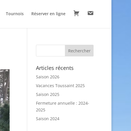
P
C
Tournois
Réserver en ligne
a
o
n
n
i
t
e
a
r
c
t
Articles récents
Saison 2026
Vacances Toussaint 2025
Saison 2025
Fermeture annuelle : 2024-
2025
Saison 2024