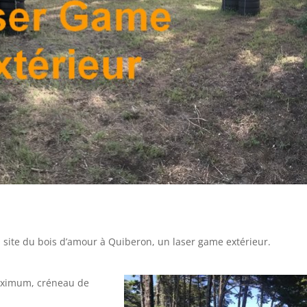
 site du bois d’amour à Quiberon, un laser game extérieur.
imum, créneau de