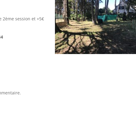
e 2ème session et +5€
34
mmentaire.