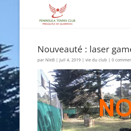
Nouveauté : laser game
par
NleB
|
Juil 4, 2019
|
vie du club
|
0 commen