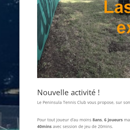
Nouvelle activité !
Le Peninsula Tennis Club vous propose, sur son
Pour tout joueur d’au moins
8ans
,
6 joueurs
max
40mins
avec session de jeu de 20mins.