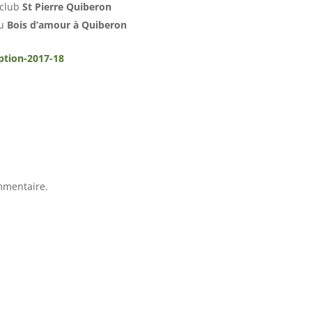
 club
St Pierre Quiberon
du
Bois d’amour à Quiberon
iption-2017-18
mmentaire.