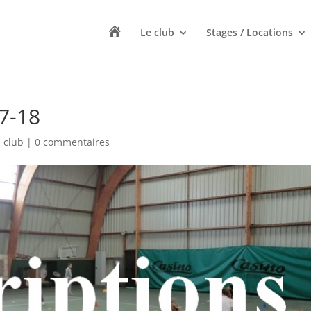
A
Le club
Stages / Locations
c
c
u
e
i
l
17-18
u club
|
0 commentaires