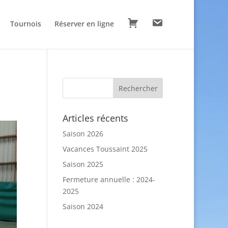
P
C
Tournois
Réserver en ligne
a
o
n
n
i
t
e
a
r
c
t
Articles récents
Saison 2026
Vacances Toussaint 2025
Saison 2025
Fermeture annuelle : 2024-
2025
Saison 2024