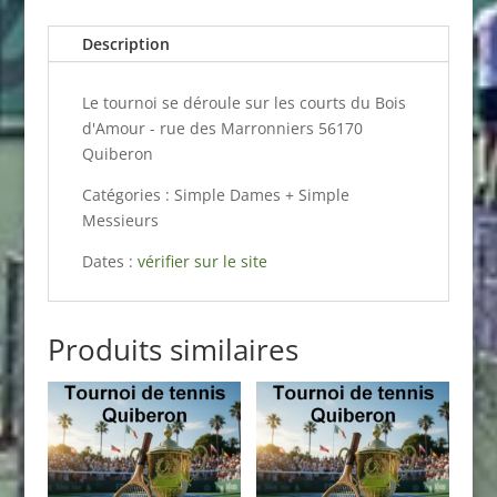
Description
Le tournoi se déroule sur les courts du Bois
d'Amour - rue des Marronniers 56170
Quiberon
Catégories : Simple Dames + Simple
Messieurs
Dates :
vérifier sur le site
Produits similaires