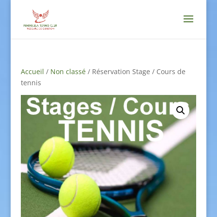
Accueil
/
Non classé
/ Réservation Stage / Cours de
tennis