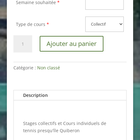
Semaine souhaitée
*
Type de cours
*
quantité
Ajouter au panier
de
Réservation
Stage
/
Catégorie :
Non classé
Cours
de
tennis
Description
Stages collectifs et Cours individuels de
tennis presqu'île Quiberon